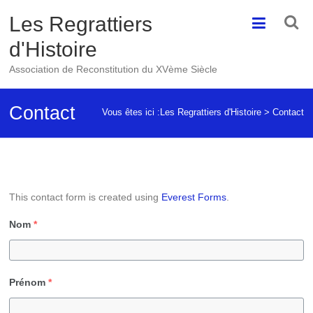
Skip
Les Regrattiers
to
content
d'Histoire
Association de Reconstitution du XVème Siècle
Contact
Vous êtes ici :
Les Regrattiers d'Histoire
>
Contact
This contact form is created using
Everest Forms
.
Nom
*
Prénom
*