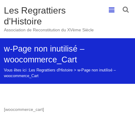
Skip
Les Regrattiers
to
content
d'Histoire
Association de Reconstitution du XVème Siècle
w-Page non inutilisé –
woocommerce_Cart
Vous êtes ici :
Les Regrattiers d'Histoire
>
w-Page non inutilisé –
woocommerce_Cart
[woocommerce_cart]